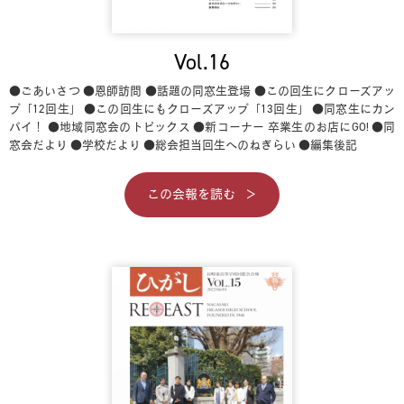
Vol.16
●ごあいさつ
●恩師訪問
●話題の同窓生登場
●この回生にクローズアッ
プ「12回生」
●この回生にもクローズアップ「13回生」
●同窓生にカン
パイ！
●地域同窓会のトピックス
●新コーナー 卒業生のお店にGO!
●同
窓会だより
●学校だより
●総会担当回生へのねぎらい
●編集後記
この会報を読む