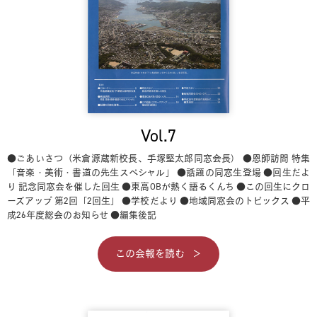
Vol.7
●ごあいさつ（米倉源蔵新校長、手塚堅太郎同窓会長）
●恩師訪問 特集
「音楽・美術・書道の先生スペシャル」
●話題の同窓生登場
●回生だよ
り 記念同窓会を催した回生
●東高OBが熱く語るくんち
●この回生にクロ
ーズアップ 第2回「2回生」
●学校だより
●地域同窓会のトピックス
●平
成26年度総会のお知らせ
●編集後記
この会報を読む