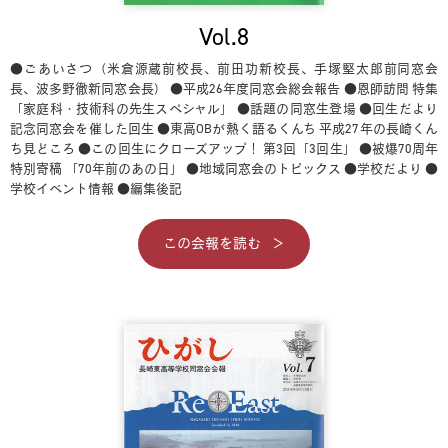
Vol.8
●ごあいさつ（米倉源蔵前校長、前田功新校長、手塚堅太郎前同窓会
長、波多野徹新同窓会長）
●平成26年度同窓会総会報告
●恩師訪問 特集
「家庭科・技術科の先生スペシャル」
●話題の同窓生登場
●回生だより
記念同窓会を催した回生
●東高OBが熱く語るくんち 平成27年の長崎くん
ち見どころ
●この回生にクローズアップ！ 第3回「3回生」
●被爆70周年
特別寄稿 「70年前のあの日」
●地域同窓会のトピックス
●学校だより
●
学校イベント情報
●編集後記
この会報を読む