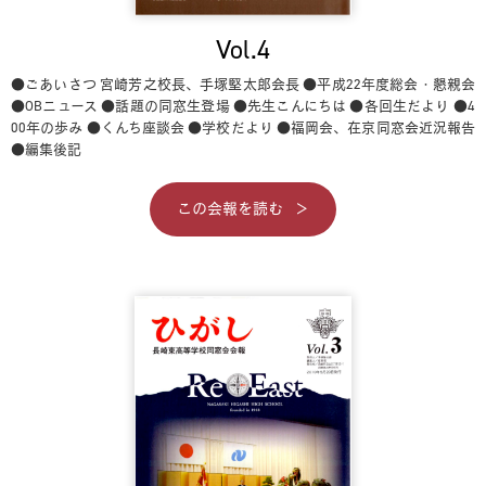
Vol.4
●ごあいさつ 宮崎芳之校長、手塚堅太郎会長
●平成22年度総会・懇親会
●OBニュース
●話題の同窓生登場
●先生こんにちは
●各回生だより
●4
00年の歩み
●くんち座談会
●学校だより
●福岡会、在京同窓会近況報告
●編集後記
この会報を読む