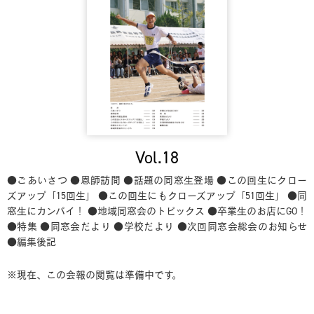
Vol.18
●ごあいさつ
●恩師訪問
●話題の同窓生登場
●この回生にクロー
ズアップ「15回生」
●この回生にもクローズアップ「51回生」
●同
窓生にカンパイ！
●地域同窓会のトピックス
●卒業生のお店にGO！
●特集
●同窓会だより
●学校だより
●次回同窓会総会のお知らせ
●編集後記
※現在、この会報の閲覧は準備中です。