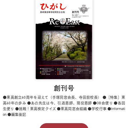
創刊号
●東高創立60周年を迎えて（手塚同窓会長、寺田前校長）
●［特集］東
高60年の歩み
●あの先生は今、引退恩師、現役恩師
●OB会便り
●各回
生便り
●挑戦！東高検定クイズ
●東高同窓会組織
●学校行事
●Informati
on
●編集後記