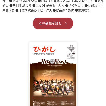
長）
●話題の同窓生登場
●訃報（西岡武夫さん、芦塚有道先生）
●恩師
訪問
●各回生だより
●東高OBが語るくんち
●学校だより
●長崎東中・
東高前史
●地域同窓会のトピックス
●総会のご案内
●編集後記
この会報を読む