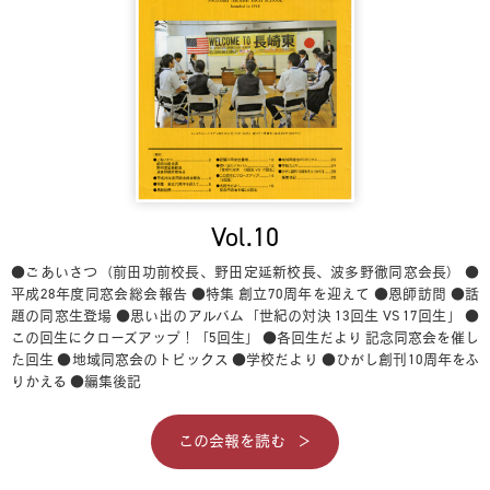
Vol.10
●ごあいさつ（前田功前校長、野田定延新校長、波多野徹同窓会長）
●
平成28年度同窓会総会報告
●特集 創立70周年を迎えて
●恩師訪問
●話
題の同窓生登場
●思い出のアルバム「世紀の対決 13回生 VS 17回生」
●
この回生にクローズアップ！「5回生」
●各回生だより 記念同窓会を催し
た回生
●地域同窓会のトピックス
●学校だより
●ひがし創刊10周年をふ
りかえる
●編集後記
この会報を読む