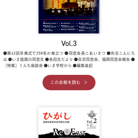
Vol.3
●第62回卒業式で258名が巣立つ
●同窓会長ごあいさつ
●先生こんにち
は
●いま話題の同窓生
●各回生だより
●在京同窓会、福岡同窓会報告
●
［特集］くんち座談会
●いま学校から
●編集後記
この会報を読む