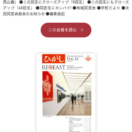
西山編」
●この回生にクローズアップ「8回生」
●この回生にもクローズ
アップ「48回生」
●同窓生にカンパイ!
●地域同窓会
●学校だより
●次
回同窓会総会のお知らせ
●編集後記
この会報を読む