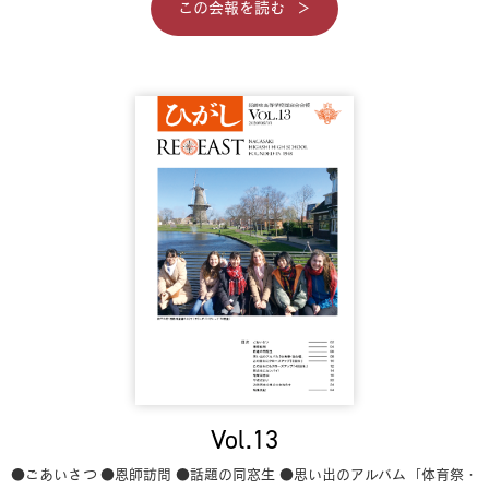
この会報を読む
Vol.13
●ごあいさつ
●恩師訪問
●話題の同窓生
●思い出のアルバム「体育祭・