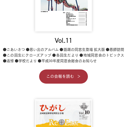
Vol.11
●ごあいさつ
●思い出のアルバム
●話題の同窓生登場 拡大版
●恩師訪問
●この回生にクローズアップ
●各回生だより
●地域同窓会のトピックス
●追悼
●学校だより
●平成30年度同窓会総会のお知らせ
この会報を読む