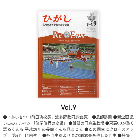
Vol.9
●ごあいさつ（前田功校長、波多野徹同窓会長）
●恩師訪問
●新企画 思
い出のアルバム 「修学旅行の変遷」
●話題の同窓生登場
●東高OBが熱く
語るくんち 平成28年の長崎くんち見どころ
●この回生にクローズアッ
プ！ 第4回「4回生」
●各回生だより 記念同窓会を催した回生
●特集・