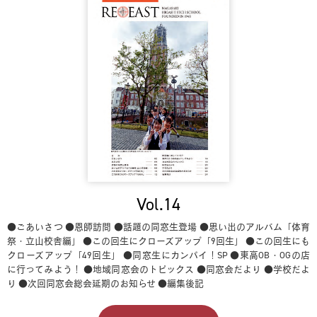
Vol.14
●ごあいさつ
●恩師訪問
●話題の同窓生登場
●思い出のアルバム「体育
祭・立山校舎編」
●この回生にクローズアップ「9回生」
●この回生にも
クローズアップ「49回生」
●同窓生にカンパイ！SP
●東高OB・OGの店
に行ってみよう！
●地域同窓会のトピックス
●同窓会だより
●学校だよ
り
●次回同窓会総会延期のお知らせ
●編集後記