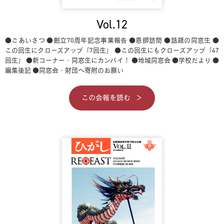
Vol.12
●ごあいさつ
●創立70周年記念事業報告
●恩師訪問
●話題の同窓生
●
この回生にクローズアップ「7回生」
●この回生にもクローズアップ「47
回生」
●新コーナー・同窓生にカンパイ！
●地域同窓会
●学校だより
●
編集後記
●同窓会・財団へ寄附のお願い
この会報を読む