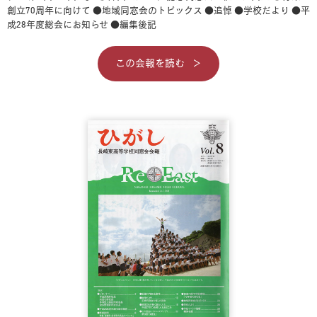
創立70周年に向けて
●地域同窓会のトピックス
●追悼
●学校だより
●平
成28年度総会にお知らせ
●編集後記
この会報を読む