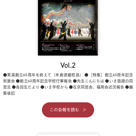
Vol.2
●東高創立60周年を終えて（米倉源蔵校長）
●［特集］創立60周年記念
祝賀会
●創立60周年記念学校行事報告
●先生こんにちは
●いま話題の同
窓生
●各回生だより
●いま学校から
●在京同窓会、福岡会近況報告
●編
集後記
この会報を読む