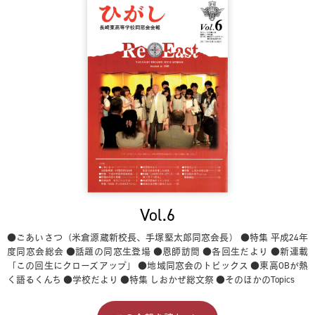
Vol.6
●ごあいさつ（米倉源蔵新校長、手塚堅太郎同窓会長）
●特集 平成24年
度同窓会総会
●話題の同窓生登場
●恩師訪問
●各回生だより
●新連載
「この回生にクローズアップ」
●地域同窓会のトピックス
●東高OBが熱
く語るくんち
●学校だより
●特集 しおかぜ総文祭
●そのほかのTopics