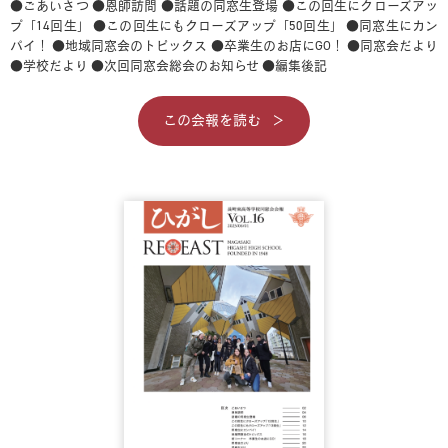
●ごあいさつ
●恩師訪問
●話題の同窓生登場
●この回生にクローズアッ
プ「14回生」
●この回生にもクローズアップ「50回生」
●同窓生にカン
パイ！
●地域同窓会のトピックス
●卒業生のお店にGO！
●同窓会だより
●学校だより
●次回同窓会総会のお知らせ
●編集後記
この会報を読む