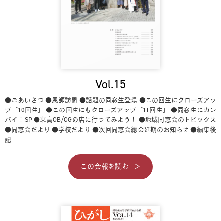
Vol.15
●ごあいさつ
●恩師訪問
●話題の同窓生登場
●この回生にクローズアッ
プ「10回生」
●この回生にもクローズアップ「11回生」
●同窓生にカン
パイ！SP
●東高OB/OGの店に行ってみよう！
●地域同窓会のトピックス
●同窓会だより
●学校だより
●次回同窓会総会延期のお知らせ
●編集後
記
この会報を読む